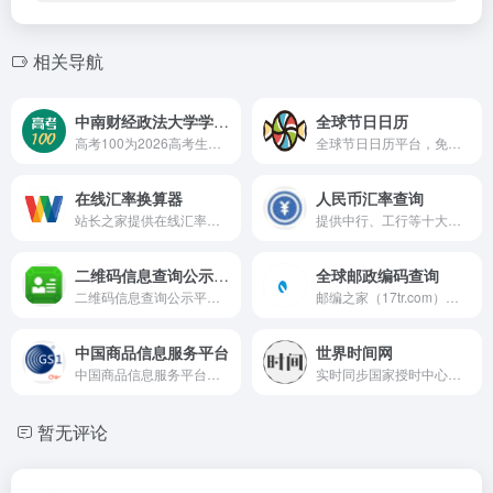
相关导航
中南财经政法大学学科评估排名
全球节日日历
高考100为2026高考生解读中南财经政法大学学科评估排名，介绍学校优势专业：法学、应用经济学获评A类，工商管理等学科获评B+，助力考生了解学校学科实力，精准填报高考志愿。
全球节日日历平台，免费探索世界各地节日、纪念日与传统庆典，支持按年份、月份、国家/地区精准筛选搜索。涵盖全球多元文化节日，直观日历视图展示，助你了解全球文化多样性，轻松掌握世界节日动态。
在线汇率换算器
人民币汇率查询
站长之家提供在线汇率换算器，实时查询各大银行外汇牌价与贵金属行情，支持多币种兑换计算，为跨境支付与投资提供参考。
提供中行、工行等十大银行实时人民币外汇牌价，覆盖美元、欧元等多币种现汇/现钞买入卖出价，支持汇率换算与查询。
二维码信息查询公示平台
全球邮政编码查询
二维码信息查询公示平台是全国专业的企业二维码信息验证平台，提供企业、产品二维码信息公示与核验服务，助力用户便捷查询二维码真实信息，保障信息透明可信。
邮编之家（17tr.com）是专业的全球邮政编码查询平台，覆盖北美洲、南美洲、欧洲、亚洲、非洲、大洋洲等全球各国及地区邮编，提供精准的地址查询与外贸实用工具，助力外贸从业者高效开展业务。
中国商品信息服务平台
世界时间网
中国商品信息服务平台（GS1 商品条码大数据中心），提供商品条码查询、查商品/查企业/查品牌、进口商品通报、UDI服务等，已汇聚超65万企业会员、2.4亿条商品信息，是权威的全国商品信息服务枢纽。
实时同步国家授时中心标准北京时间，支持本地时间查询、全球9000+ 城市时差换算，精准到毫秒，无需下载，打开即可使用，满足日常校时、跨境沟通等各类时间需求。
暂无评论