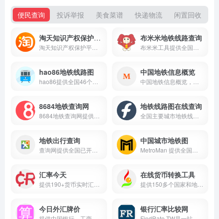
便民查询
投诉举报
美食菜谱
快递物流
闲置回收
淘天知识产权保护平台
布米米地铁线路查询
淘天知识产权保护平台提供商品侵权、内容侵权、直播侵权等多场景维权服务，覆盖淘天旗下各平台，助力维护健康电商环境与知识产权权益。
布米米工具提供全国可交互地铁线路图，支持鼠标拖动查看，覆盖多城市地铁线路与站点，是便捷的地铁出行查询工具。
hao86地铁线路图
中国地铁信息概览
hao86提供全国46个城市（含港澳台）地铁线路图及运营时间查询，覆盖北京、上海等主流城市，实时更新数据，助力便捷出行。
中国地铁信息概览，可视化展示客运量排行、城市分布、线路里程等数据，涵盖50城地铁动态，助力了解全国地铁发展现状。
8684地铁查询网
地铁线路图在线查询
8684地铁查询网提供全国地铁换乘、线路及站点查询，覆盖数十座城市，支持运营时刻表、地铁规划等功能，是便捷的城市出行助手。
全国主要城市地铁线路图在线查询，支持路线规划、站点及换乘关系查看，覆盖多城地铁，助力用户便捷出行。
地铁出行查询
中国城市地铁图
查询网提供全国已开通地铁城市的详细线路图，覆盖北京、上海、广州等数十座城市，支持高清大图查看，是便捷的地铁出行参考工具。
MetroMan 提供全国城市地铁图查询,覆盖北京、上海等数十座城市,支持线路查看、换乘规划与地铁指南,是便捷的城市出行助手。
汇率今天
在线货币转换工具
提供190+货币实时汇率查询与换算，每分钟更新数据，支持汇率图表、货币转换器嵌入，适配多设备，助力跨境金融与兑换决策。
提供150多个国家和地区货币实时汇率查询与在线换算服务，自动同步国际汇价，支持多币种双向转换，满足跨境兑换需求。
今日外汇牌价
银行汇率比较网
提供中国银行、工商银行等12家银行实时外汇牌价，展示各币种现汇/现钞买入卖出价，数据为银行公开汇率与央行基准价的平均值。
FindRate.TW是一站式银行汇率查询平台，整合37家台湾主要银行汇率，提供实时汇率比较、换算及外币ATM据点查询，助力跨境汇款找到最优汇率。