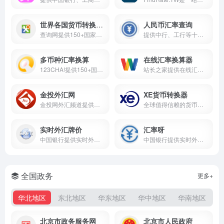
世界各国货币转换平台
人民币汇率查询
查询网提供150+国家和地区实时汇率查询与货币转换服务，同步外汇牌价，同时集成IP、天气、手机号等多元查询工具，是一站式综合查询平台。
提供中行、工行等十大银行实时人民币外汇牌价，覆盖美元、欧元等多币种现汇/现钞买入卖出价，支持汇率换算与查询。
多币种汇率换算
在线汇率换算器
123CHA!提供150+国家地区货币汇率换算服务，同时涵盖站长查询、网虫工具、生活出行等功能，是一站式综合查询平台。
站长之家提供在线汇率换算器，实时查询各大银行外汇牌价与贵金属行情，支持多币种兑换计算，为跨境支付与投资提供参考。
金投外汇网
XE货币转换器
金投网外汇频道提供实时外汇汇率、交叉汇率查询，同步外汇行情与资讯，覆盖外汇学院、计算器等工具，助力外汇投资决策。
全球值得信赖的货币工具，提供100+种货币实时汇率查询、转换器及汇率通知，支持外币汇款对比，轻松把握转账时机。
实时外汇牌价
汇率呀
中国银行提供实时外汇汇率查询与外汇牌价展示，支持多币种兑换计算，数据实时更新，助您快速掌握外汇动态，便捷外汇交易。
中国银行提供实时外汇汇率查询与外汇牌价展示，支持多币种兑换计算，数据实时更新，助您快速掌握外汇动态，便捷外汇交易。
全国政务
更多+
华北地区
东北地区
华东地区
华中地区
华南地区
北京市政务服务网
北京市人民政府