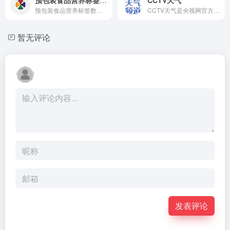
预包装食品营养标签数据查询系统，提供预包装食品营养标签、营养成分表（能量、蛋白质、脂肪、碳水化合物、钠等）查询服务，助力食品企业合规、消费者了解食品营养信息。
CCTV天气是央视网官方气象服务平台，提供全国实时天气预报、15天趋势预报、空气质量查询及生活指数服务，同步更新权威气象资讯与农业旅游等生活参考，为公众出行与生活规划提供可靠保障。
暂无评论
发表评论