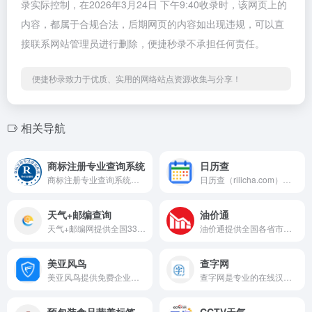
录实际控制，在2026年3月24日 下午9:40收录时，该网页上的
内容，都属于合规合法，后期网页的内容如出现违规，可以直
接联系网站管理员进行删除，便捷秒录不承担任何责任。
便捷秒录致力于优质、实用的网络站点资源收集与分享！
相关导航
商标注册专业查询系统
日历查
商标注册专业查询系统是专业商标服务平台，提供多维度商标精准查询、商标注册、国际商标申请等服务，支持网上申请、申请指南及尼斯分类表下载，助力高效办理商标业务。
日历查（rilicha.com）提供专业万年历查询服务，涵盖2026年日历表、老黄历宜忌、二十四节气时间及各类节日大全，支持农历查询、节日倒计时与放假安排查看，数据精准免费，是日常时间管理与民俗查询的便捷工具。
天气+邮编查询
油价通
天气+邮编网提供全国33个省、市所属区县及下属街道的邮政编码查询服务，数据全面准确，支持按省份、城市、区县、地址筛选查询邮编，同时集成天气预报、区号查询、万年历等旅游便民工具，满足日常查询需求。
油价通提供全国各省市区实时油价查询，涵盖92#、95#、98#汽油及0#柴油价格，展示油价排行榜，支持油耗计算与国际油价同步，是车主加油与出行成本规划的权威参考。
美亚风鸟
查字网
美亚风鸟提供免费企业查询服务，支持查公司、查老板、查风险，具备批量查询、找客户等功能，注册可领SVIP会员，是高效的商业信息查询工具。
查字网是专业的在线汉语查询学习平台，提供新华字典、现代汉语词典、英汉互译、成语大全、汉字源流、康熙字典、甲骨文、在线组词等全维度查询服务，是汉语学习者的便捷学习帮手。
预包装食品营养标签数据查询系统
CCTV天气