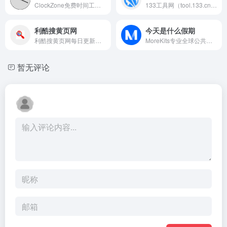
ClockZone免费时间工具集，提供世界时钟、时区转换、倒计时、计时器、节假日查询等功能，支持移动端配置与一键分享，适用于会议、考试、生日等多场景时间管理。
133工具网（tool.133.cn）是航班管家旗下专业航班查询平台，提供国内国际航班实时动态、起降时间、准点率、航班时刻表查询，支持航班号、起降城市多维度检索，助力出行规划、接机送机高效安排。
利酷搜黄页网
今天是什么假期
利酷搜黄页网每日更新全国31省亿级工商企业信息，涵盖企业全维度工商数据，支持企业查询、求购发布，是专业企业信息与商业对接平台。
MoreKits专业全球公共假期查询工具，支持多国实时查询、任意日期检索，即时返回结果，隐私安全不保存历史，适用于跨国客服排班、HR休假规划等场景，高效助力跨时区时间管理。
暂无评论