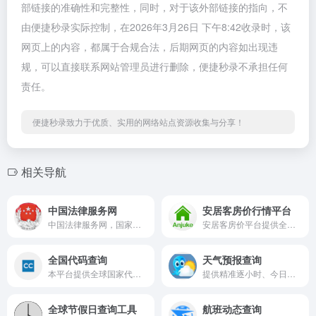
部链接的准确性和完整性，同时，对于该外部链接的指向，不
由便捷秒录实际控制，在2026年3月26日 下午8:42收录时，该
网页上的内容，都属于合规合法，后期网页的内容如出现违
规，可以直接联系网站管理员进行删除，便捷秒录不承担任何
责任。
便捷秒录致力于优质、实用的网络站点资源收集与分享！
相关导航
中国法律服务网
安居客房价行情平台
中国法律服务网，国家官方 AI律师上线，免费在线咨询各类法律问题！
安居客房价平台提供全国各省市历年历史房价数据，涵盖2019-2026年北京、上海、深圳、广州等重点城市房价行情与走势变化，支持按年份、区域查询房价均价及环比涨幅，为购房者提供专业的房价参考与市场分析。
全国代码查询
天气预报查询
本平台提供全球国家代码与ISO代码查询服务，展示各国国家代码、ISO代码、人口数量、区域面积及GDP表现等完整信息，支持通过世界地图或下拉菜单选择国家快速检索，数据全面直观，是查询国家代码与国家基础信息的实用工具。
提供精准逐小时、今日、明日及未来一周天气预报查询，覆盖全国各城区及全球城市，同步展示生活、交通、旅行等实用指数与专业气象资讯，为日常出行与生活规划提供可靠参考。
全球节假日查询工具
航班动态查询