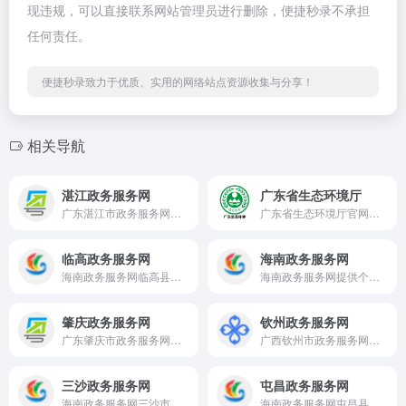
现违规，可以直接联系网站管理员进行删除，便捷秒录不承担
任何责任。
便捷秒录致力于优质、实用的网络站点资源收集与分享！
相关导航
湛江政务服务网
广东省生态环境厅
广东湛江市政务服务网，提供个人服务、企业服务、特色创新、办理进度、咨询建议、投诉服务、政务地图及网上办事入口。
广东省生态环境厅官网，提供生态环境新闻动态、信息公开、政务服务、环境质量、环境数据、法规标准及互动交流入口。
临高政务服务网
海南政务服务网
海南政务服务网临高县分厅，提供临高个人办事、企业服务、部门事项、跨省通办、网上申报、进度查询和便民政务服务。
海南政务服务网提供个人办事、法人服务、部门事项、跨省通办、一件事一次办、网上申报、办件查询和便民政务服务。
肇庆政务服务网
钦州政务服务网
广东肇庆市政务服务网，提供个人服务、企业服务、特色创新、办理进度、咨询建议、投诉服务、政务地图及网上办事入口。
广西钦州市政务服务网，提供个人办事、法人办事、部门服务、办件查询、便民应用、政策服务、办事指南及在线咨询入口。
三沙政务服务网
屯昌政务服务网
海南政务服务网三沙市分厅，提供三沙个人办事、企业服务、部门事项、跨省通办、网上申报、进度查询和便民政务服务。
海南政务服务网屯昌县分厅，提供屯昌个人办事、企业服务、部门事项、跨省通办、网上申报、进度查询和便民政务服务。