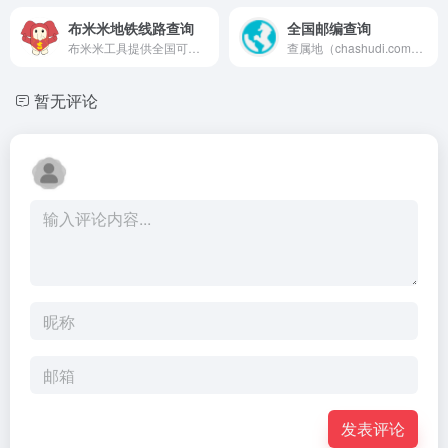
布米米地铁线路查询
全国邮编查询
布米米工具提供全国可交互地铁线路图，支持鼠标拖动查看，覆盖多城市地铁线路与站点，是便捷的地铁出行查询工具。
查属地（chashudi.com）是专业的邮编与区号查询平台，提供全国邮政编码、电话区号及国际区号查询服务，支持邮编/地名双向检索，展示全国各地区邮编分布与附近邮局信息，详解六级邮政编码规则，数据全面准确，便捷高效。
暂无评论
发表评论