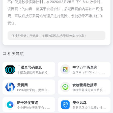
不由便捷秒录实际控制，在2026年3月25日 下午8:41收录时，
该网页上的内容，都属于合规合法，后期网页的内容如出现违
规，可以直接联系网站管理员进行删除，便捷秒录不承担任何
责任。
便捷秒录致力于优质、实用的网络站点资源收集与分享！
相关导航
千眼查号码信息
中华万年历查询
千眼查是国内专业的号码信息查询平台，拥有海量号码数据，覆盖固定电话、手机号、特服号等，支持未知来电分析、号码标记与报错反馈，助力用户识别骚扰诈骗，守护通讯安全。
查询网（iP138.com）是一站式实用查询平台，核心提供中华万年历、阴阳历转换、24节气及节日放假安排查询，同时集成 IP查询、天气预报、手机号归属地等多元实用工具，数据精准免费，满足生活与工作各类查询需求。
黄页网
食物营养数据库
B2B询价采购，提供企业与产品查询服务，覆盖机械设备、电工电气等多品类，助力买卖双方高效对接，是专业的企业采购与供应平台。
食物营养成分查询系统，提供各类食物的热量、蛋白质、脂肪、碳水化合物等详细营养数据，助力了解食物营养价值，科学搭配饮食，践行健康生活。
IP干净度查询
美亚风鸟
专业IP地址查询平台，支持IPv4/IPv6地址信息查询，可获取地理位置、运营商、ASN、经纬度等基础数据，同时提供欺诈风险评估功能，还集成在线ping、TCP测试、路由追踪、DNS查询等网络工具，满足开发与安全需求。
美亚风鸟提供免费企业查询服务，支持查公司、查老板、查风险，具备批量查询、找客户等功能，注册可领SVIP会员，是高效的商业信息查询工具。