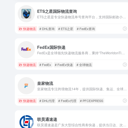
ETS之星国际物流查询
ETS之星是专业快递物流单号查询平台，支持国际邮政小包、国际快递、国内物流及航空件查询，覆盖DHL/UPS/FedEx等主流快递，高效便捷。
快递物流
# DHL查询
# ETS之星
# FedEx查询
FedEx国际快递
FedEx是全球领先快递物流服务商，秉持“TheWorldonTime”理念，提供货件追踪、国际托运、国内服务等，高效准时，助力企业与个人实现全球物流互通。
快递物流
# FedEx
# FedEx快递
# 全球物流
皇家物流
皇家物流专注跨境物流14年，提供国际快递、集运、全球仓储服务，代理DHL/FedEx/UPS等，末端派送庄家账号低至2折，服务专线货代与电商大卖。
快递物流
# DHL代理
# FedEx代理
# PFCEXPRESS
联昊通速递
联昊通速递是广东大型综合性商务快递，提供当日达、次晨达等时效服务，覆盖珠三角，高妥投率，为企业提供仓储配送与供应链管理解决方案。