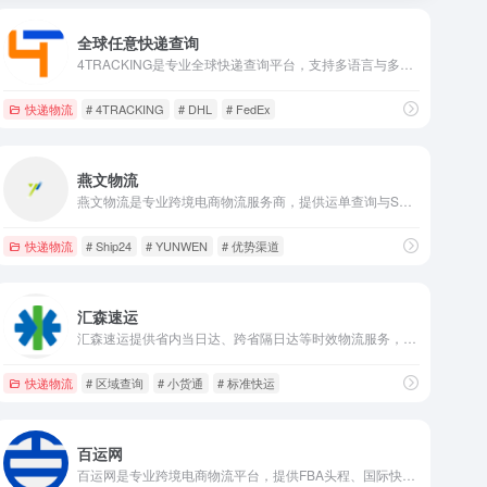
全球任意快递查询
4TRACKING是专业全球快递查询平台，支持多语言与多承运商，可查询邮政、电商物流实时轨迹，覆盖AliExpress、Amazon等平台，高效便捷追踪全球包裹。
快递物流
# 4TRACKING
# DHL
# FedEx
燕文物流
燕文物流是专业跨境电商物流服务商，提供运单查询与Ship24全球实时追踪服务，依托优势物流渠道，助力中国商品高效送达全球，服务可靠便捷。
快递物流
# Ship24
# YUNWEN
# 优势渠道
汇森速运
汇森速运提供省内当日达、跨省隔日达等时效物流服务，涵盖小货通与标准快运，支持寄件、运单查询及区域查询，高效便捷，发物流找汇森。
快递物流
# 区域查询
# 小货通
# 标准快运
百运网
百运网是专业跨境电商物流平台，提供FBA头程、国际快递、海运空运等服务，支持运价查询与轨迹追踪，时效稳定，助力企业高效跨境运输。