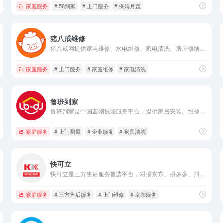
家庭服务
# 58到家
# 上门服务
# 保姆月嫂
猪八戒维修
猪八戒网提供家电维修、水电维修、家电清洗、房屋修缮、开锁疏通等一站式家庭服务，明码标价，技师持证上门，同时支持技能接单赚钱，便捷可靠。
家庭服务
# 上门服务
# 家庭维修
# 家电清洗
鲁班到家
鲁班到家是中国蓝领技能服务平台，提供家居安装、维修、配送、测量、清洗、局改等一站式上门服务，覆盖家庭与企业用户，专业技师高效响应。
家庭服务
# 上门测量
# 企业服务
# 家具清洗
快可立
快可立是三方售后服务首选平台，对接京东、拼多多、抖音等平台，覆盖3万+街道与师傅，提供厨电、空调、卫浴等全品类家电售后维修服务。
家庭服务
# 三方售后服务
# 上门维修
# 京东服务