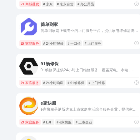
商城批发
# 京东
# 京东自营
# 办公用品
简单到家
简单到家是正规专业的上门服务平台，提供家电维修清洗安装、防水补漏、墙面翻新等服务，维修一口价，24小时响应，让维修没有猫腻。
家庭服务
# 24小时报修
# 一口价
# 上门服务
91畅修保
91畅修保提供24小时上门维修服务，覆盖家电、水电、门锁等家庭维修场景，持证技师上岗，明码标价，一站式解决您的维修需求。
家庭服务
# 24小时响应
# 91畅修保
# 上门维修
e家快服
e家快服是纳斯达克上市家庭生活综合服务企业，提供家电维修、家政保洁、保姆月嫂、居家养老等服务，用心解决客户每件事，是行业标杆。
家庭服务
# EJH
# e家快服
# 上市企业