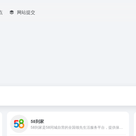
点
网站提交
58到家
58到家是58同城自营的全国领先生活服务平台，提供保洁清洗、保姆月嫂、家电维修、搬家等百余类服务，专业优质有保障，随叫随到。