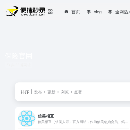
首页
blog
全网热
保险官网
共 22 篇网址
排序
发布
更新
浏览
点赞
信美相互
信美相互（信美人寿）官方网站，作为信美创始会员、蚂蚁集团背景的专业相互保险机构，提供养老金、保险保障与财富管理服务，传递信任力量。