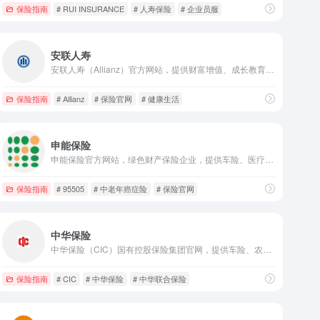
保险指南
# RUI INSURANCE
# 人寿保险
# 企业员服
安联人寿
安联人寿（Allianz）官方网站，提供财富增值、成长教育、养老规划、健康保障、意外与财富传承等全生命周期保险服务，国际专业品牌，守护个人与家庭未来。
保险指南
# Allianz
# 保险官网
# 健康生活
申能保险
申能保险官方网站，绿色财产保险企业，提供车险、医疗险、重疾险等产品投保、理赔服务，全国客服热线95505，专业保障。
保险指南
# 95505
# 中老年癌症险
# 保险官网
中华保险
中华保险（CIC）国有控股保险集团官网，提供车险、农险、寿险等全品类保险投保、保单查询与理赔服务，24小时热线95585，专业保障。
保险指南
# CIC
# 中华保险
# 中华联合保险