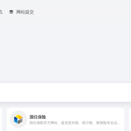
点
网站提交
国任保险
国任保险官方网站，提供意外险、医疗险、家财险等全品类财产险投保、理赔服务，全国客服热线956030，专业守护个人与家庭保障。