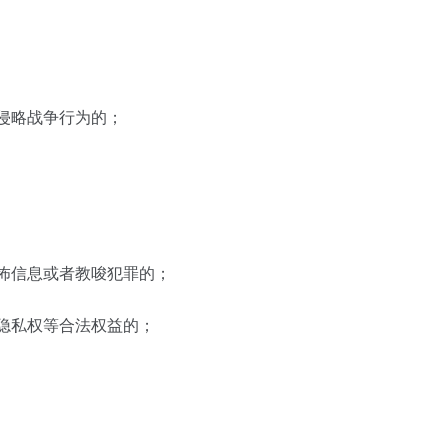
饰侵略战争行为的；
恐怖信息或者教唆犯罪的；
、隐私权等合法权益的；