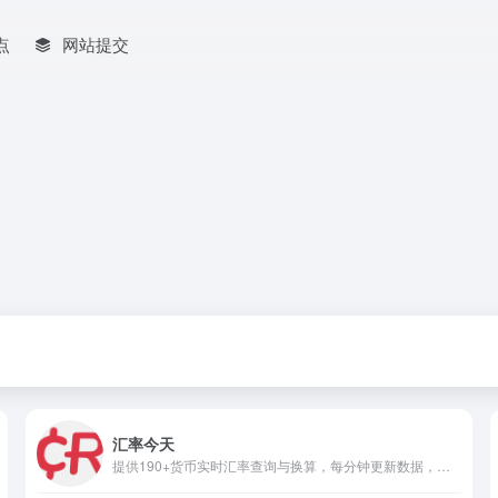
点
网站提交
汇率今天
提供190+货币实时汇率查询与换算，每分钟更新数据，支持汇率图表、货币转换器嵌入，适配多设备，助力跨境金融与兑换决策。