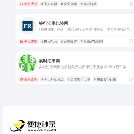
银行大全
# 个人金融
# 企业金融
# 实时转账
银行汇率比较网
FindRate.TW是一站式银行汇率查询平台，整合37家台湾主要银行汇率，提供实时汇率比较、换算及外币ATM据点查询，助力跨境汇款找到最优汇率。
便民查询
# FindRate
# 台湾银行
# 外币ATM据点
实时汇率网
实时汇率网提供最新美元人民币汇率及全球150+货币实时换算，涵盖8大银行外汇牌价，汇市快讯实时更新，助您快速掌握汇率动态，便捷外汇交易与投资决策。
便民查询
# 今日外汇动态
# 全球货币汇率
# 加密货币行情