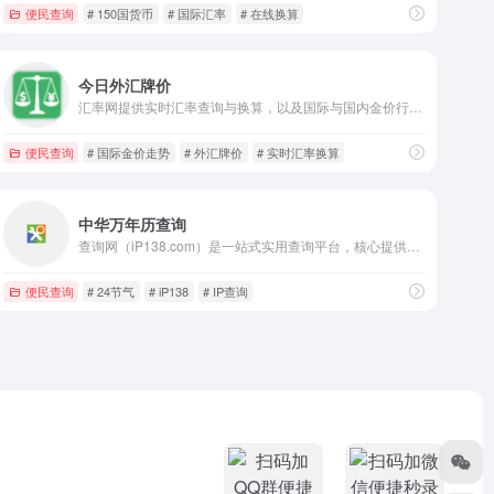
便民查询
# 150国货币
# 国际汇率
# 在线换算
今日外汇牌价
汇率网提供实时汇率查询与换算，以及国际与国内金价行情信息，支持多家银行外汇牌价对比，助您快速掌握市场动态，便捷外汇交易与投资决策。
便民查询
# 国际金价走势
# 外汇牌价
# 实时汇率换算
中华万年历查询
查询网（iP138.com）是一站式实用查询平台，核心提供中华万年历、阴阳历转换、24节气及节日放假安排查询，同时集成 IP查询、天气预报、手机号归属地等多元实用工具，数据精准免费，满足生活与工作各类查询需求。
便民查询
# 24节气
# iP138
# IP查询