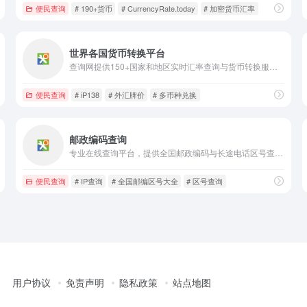
便民查询
# 190+货币
# CurrencyRate.today
# 加密货币汇率
世界各国货币转换平台
查询网提供150+国家和地区实时汇率查询与货币转换服务，同步外汇牌价，同时集成IP、天气、手机号等多元查询工具，是一站式综合查询平台。
便民查询
# iP138
# 外汇牌价
# 多币种兑换
邮政编码查询
专业在线查询平台，提供全国邮政编码与长途电话区号查询服务，支持地名查邮编、邮编查地名、地名查区号、区号查地名，覆盖各省市区县及街道乡镇，同时集成IP查询、天气预报、身份证验证等实用工具，数据精准免费，便捷高效。
便民查询
# IP查询
# 全国邮编区号大全
# 区号查询
用户协议
免责声明
隐私政策
站点地图